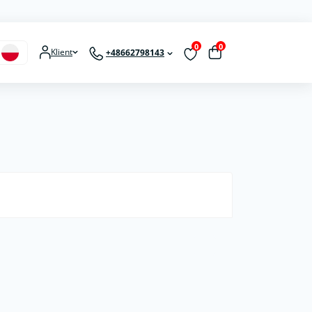
0
0
Klient
+48662798143