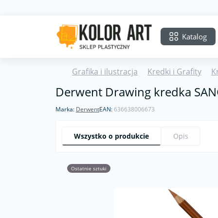
Katalog
Grafika i ilustracja
Kredki i Grafity
K
Derwent Drawing kredka SA
Marka:
Derwent
EAN:
636638006673
Wszystko o produkcie
Opis
Ostatnie sztuki