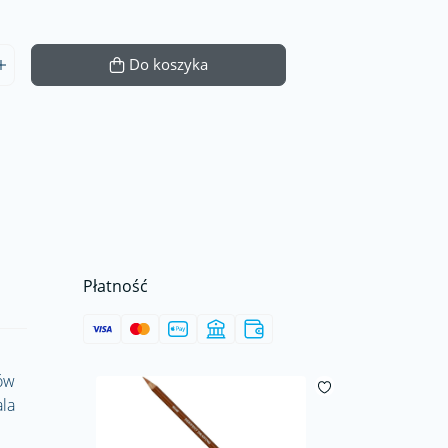
Do koszyka
Płatność
ców
ala