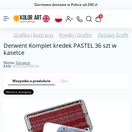
Darmowa dostawa w Polsce od 200 zł
0
Grafika i ilustracja
Kredki i Grafity
Zestavy Grafit
Derwent Komplet kredek PASTEL 36 szt w
kasetce
Marka:
Derwent
EAN:
5028252098236
Wszystko o produkcie
Opis
Wkrótce dostępny