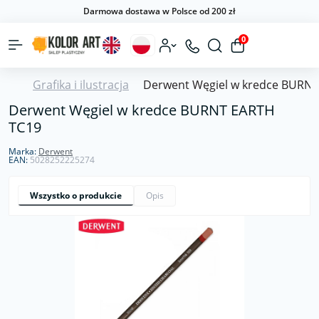
Darmowa dostawa w Polsce od 200 zł
0
Grafika i ilustracja
Derwent Węgiel w kredce BURN
Derwent Węgiel w kredce BURNT EARTH
TC19
Marka:
Derwent
EAN:
5028252225274
Wszystko o produkcie
Opis