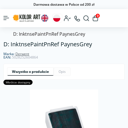
Darmowa dostawa w Polsce od 200 zł
0
D: InktnsePaintPnRef PaynesGrey
D: InktnsePaintPnRef PaynesGrey
Marka:
Derwent
EAN:
5028252604864
Wszystko o produkcie
Opis
Wkrótce dostępny