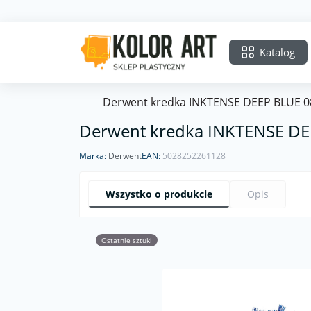
Katalog
Derwent kredka INKTENSE DEEP BLUE 0
Derwent kredka INKTENSE DE
Marka:
Derwent
EAN:
5028252261128
Wszystko o produkcie
Opis
Ostatnie sztuki