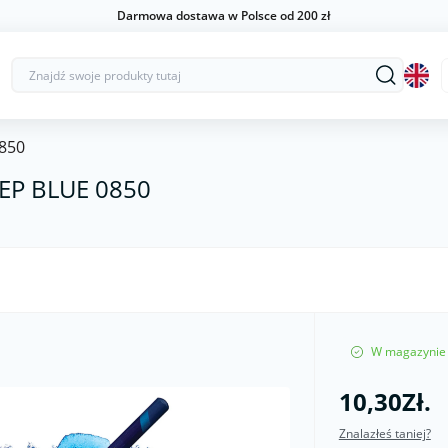
Darmowa dostawa w Polsce od 200 zł
850
EP BLUE 0850
W magazynie
10,30Zł.
Znalazłeś taniej?