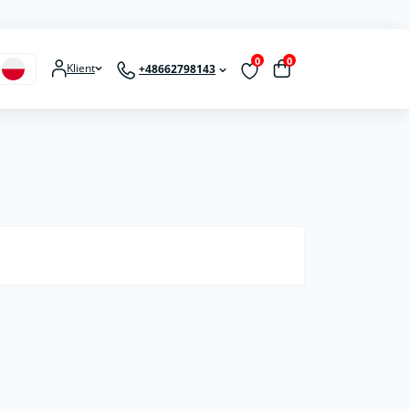
0
0
Klient
+48662798143