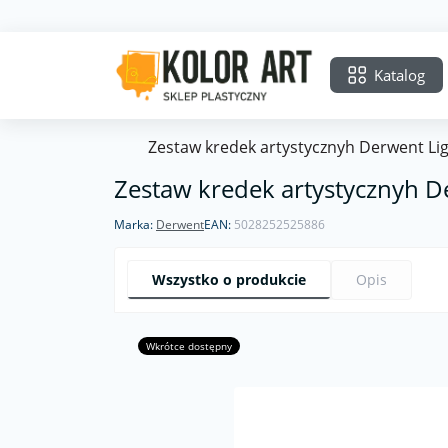
Katalog
Zestaw kredek artystycznyh Derwent Lig
Zestaw kredek artystycznyh De
Marka:
Derwent
EAN:
5028252525886
Wszystko o produkcie
Opis
Wkrótce dostępny