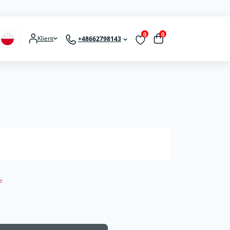
0
0
Klient
+48662798143
e