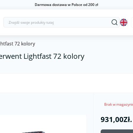
Darmowa dostawa w Polsce od 200 zł
htfast 72 kolory
rwent Lightfast 72 kolory
Brak w magazyni
931,00Zł.