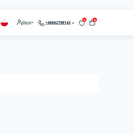
0
0
Klient
+48662798143