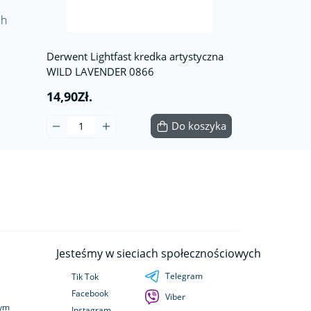
ch
Derwent Lightfast kredka artystyczna
WILD LAVENDER 0866
14,90Zł.
Do koszyka
Jesteśmy w sieciach społecznościowych
Telegram
Tik Tok
Facebook
Viber
wym
Instagram