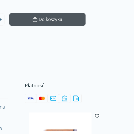
Do koszyka
Płatność
 na
a