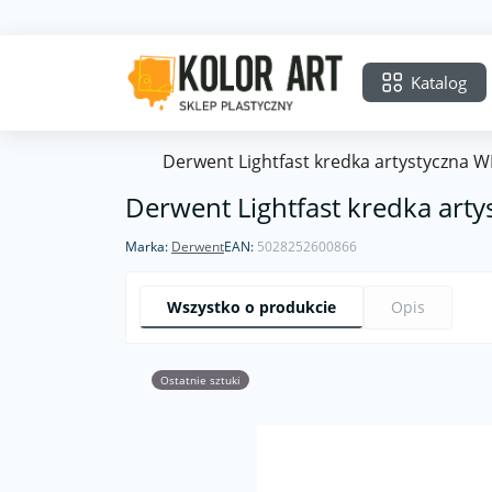
Katalog
Derwent Lightfast kredka artystyczna
Derwent Lightfast kredka ar
Marka:
Derwent
EAN:
5028252600866
Wszystko o produkcie
Opis
Ostatnie sztuki