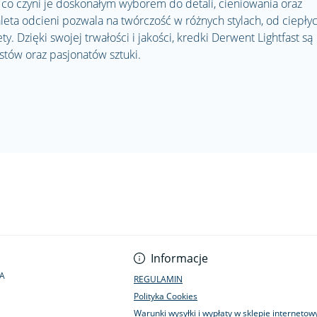
, co czyni je doskonałym wyborem do detali, cieniowania oraz
aleta odcieni pozwala na twórczość w różnych stylach, od ciepły
ety. Dzięki swojej trwałości i jakości, kredki Derwent Lightfast są
tów oraz pasjonatów sztuki.
Informacje
1A
REGULAMIN
Polityka Cookies
Warunki wysyłki i wypłaty w sklepie interneto