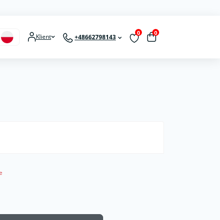
0
0
Klient
+48662798143
e