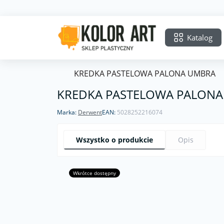
Katalog
KREDKA PASTELOWA PALONA UMBRA
KREDKA PASTELOWA PALON
Marka:
Derwent
EAN:
5028252216074
Wszystko o produkcie
Opis
Wkrótce dostępny