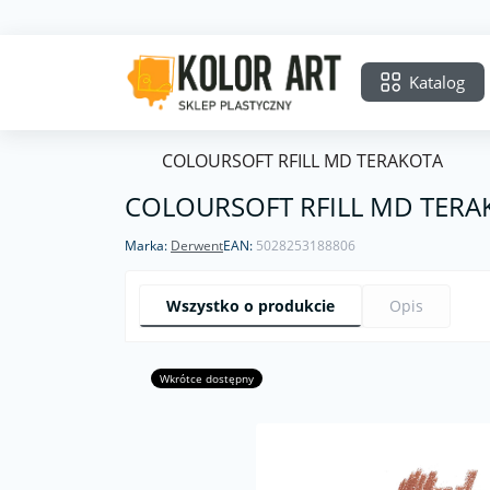
Katalog
COLOURSOFT RFILL MD TERAKOTA
COLOURSOFT RFILL MD TERA
Marka:
Derwent
EAN:
5028253188806
Wszystko o produkcie
Opis
Wkrótce dostępny