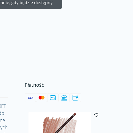
nie, gdy będzie dostępny
Płatność
OFT
do
kne
nych