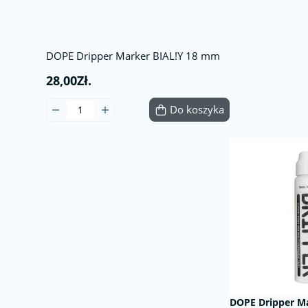
DOPE Dripper Marker BIAL!Y 18 mm
28,00Zł.
Do koszyka
DOPE Dripper M