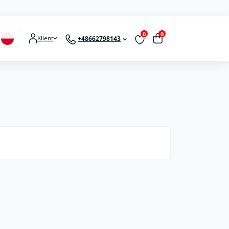
0
0
Klient
+48662798143