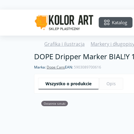
Katalog
Grafika i ilustracja
Markery i długopis
DOPE Dripper Marker BIAL!Y
Marka:
Dope Cans
EAN:
5903089700616
Wszystko o produkcie
Opis
Ostatnie sztuki