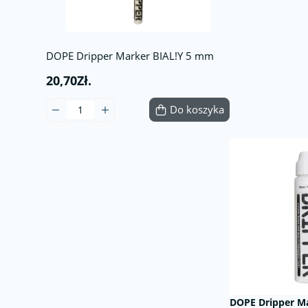
DOPE Dripper Marker BIAL!Y 5 mm
20,70Zł.
Do koszyka
DOPE Dripper M