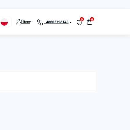
0
0
Klient
+48662798143