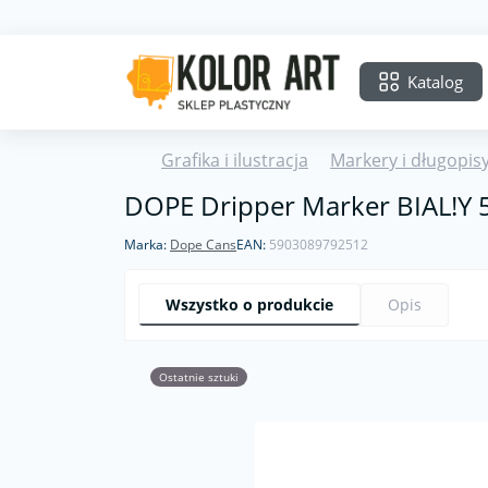
Katalog
Grafika i ilustracja
Markery i długopis
DOPE Dripper Marker BIAL!Y
Marka:
Dope Cans
EAN:
5903089792512
Wszystko o produkcie
Opis
Ostatnie sztuki