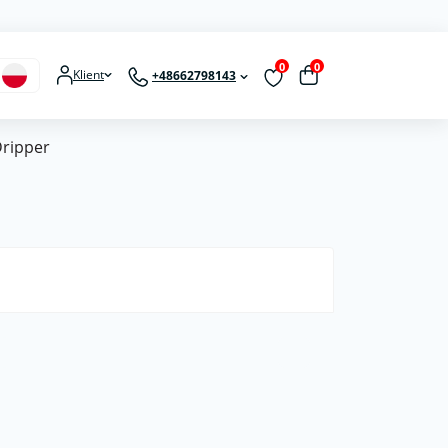
0
0
Klient
+48662798143
ripper