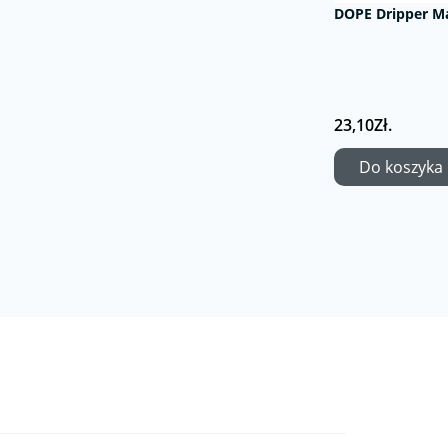
DOPE Dripper M
23,10Zł.
Do koszyka