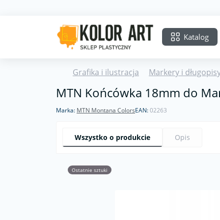
Katalog
Grafika i ilustracja
Markery i długopis
MTN Końcówka 18mm do Mar
Marka:
MTN Montana Colors
EAN:
02263
Wszystko o produkcie
Opis
Ostatnie sztuki