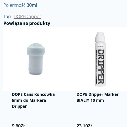
Pojemność
30ml
Tagi:
DOPEDripper
Powiązane produkty
DOPE Cans Końcówka
DOPE Dripper Marker
5mm do Markera
BIAL!Y 10 mm
Dripper
9,60Zł.
23,10Zł.