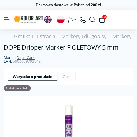
Darmowa dostawa w Polsce od 200 zł
0
Grafika i ilustracja
Markery i długopisy
Markery
DOPE Dripper Marker FIOLETOWY 5 mm
Marka:
Dope Cans
EAN:
5903089792642
Wszystko o produkcie
Opis
Ostatnie sztuki