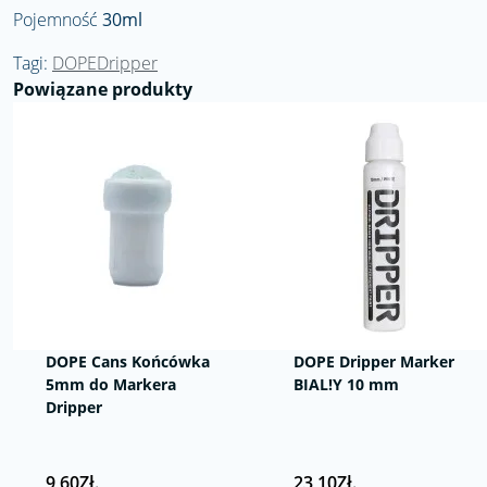
Pojemność
30ml
Tagi:
DOPEDripper
Powiązane produkty
DOPE Cans Końcówka
DOPE Dripper Marker
5mm do Markera
BIAL!Y 10 mm
Dripper
9,60Zł.
23,10Zł.