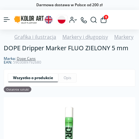
Darmowa dostawa w Polsce od 200 zł
0
Grafika i ilustracja
Markery i długopisy
Markery
DOPE Dripper Marker FLUO ZIELONY 5 mm
Marka:
Dope Cans
EAN:
5903089792680
Wszystko o produkcie
Opis
Ostatnie sztuki