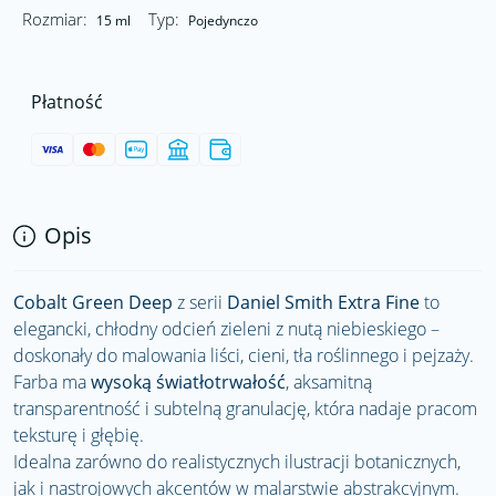
Rozmiar:
Typ:
15 ml
Pojedynczo
Płatność
Opis
Cobalt Green Deep
z serii
Daniel Smith Extra Fine
to
elegancki, chłodny odcień zieleni z nutą niebieskiego –
doskonały do malowania liści, cieni, tła roślinnego i pejzaży.
Farba ma
wysoką światłotrwałość
, aksamitną
transparentność i subtelną granulację, która nadaje pracom
teksturę i głębię.
Idealna zarówno do realistycznych ilustracji botanicznych,
jak i nastrojowych akcentów w malarstwie abstrakcyjnym.