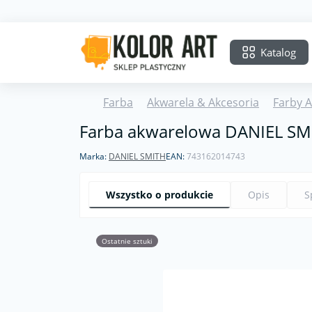
Katalog
Farba
Akwarela & Akcesoria
Farby 
Farba akwarelowa DANIEL SMI
Marka:
DANIEL SMITH
EAN:
743162014743
Wszystko o produkcie
Opis
S
Ostatnie sztuki