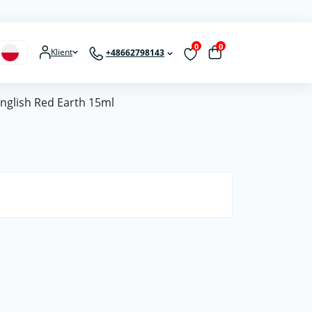
0
0
Klient
+48662798143
nglish Red Earth 15ml