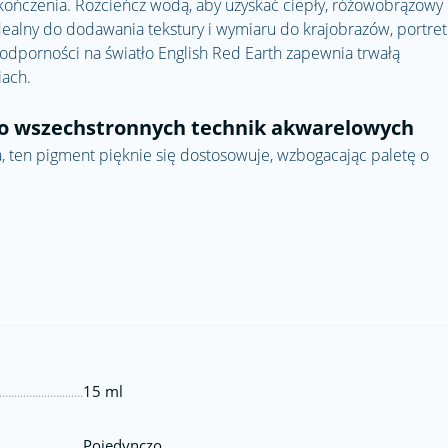
kończenia. Rozcieńcz wodą, aby uzyskać ciepły, różowobrązowy
dealny do dodawania tekstury i wymiaru do krajobrazów, portre
odporności na światło English Red Earth zapewnia trwałą
iach.
do wszechstronnych technik akwarelowych
, ten pigment pięknie się dostosowuje, wzbogacając paletę o
15 ml
Pojedynczo