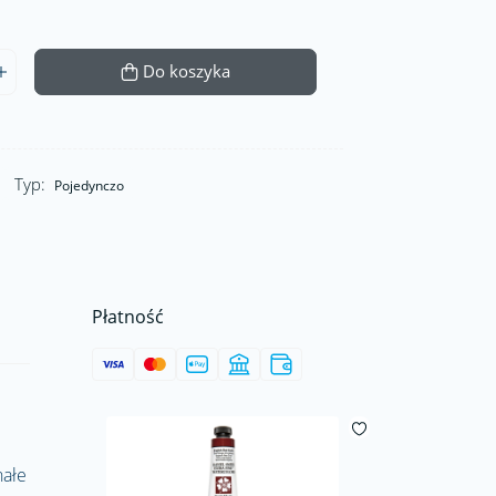
Do koszyka
Typ:
Pojedynczo
Płatność
nałe