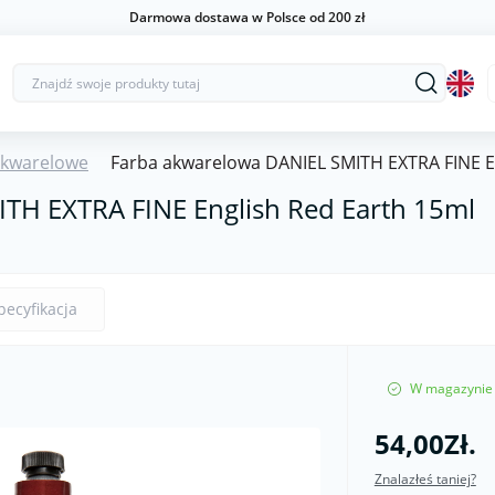
Darmowa dostawa w Polsce od 200 zł
Akwarelowe
Farba akwarelowa DANIEL SMITH EXTRA FINE E
TH EXTRA FINE English Red Earth 15ml
pecyfikacja
W magazynie
54,00Zł.
Znalazłeś taniej?