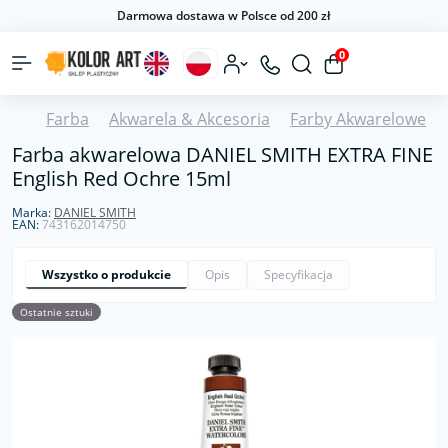
Darmowa dostawa w Polsce od 200 zł
0
Farba
Akwarela & Akcesoria
Farby Akwarelowe
Farba akwarelowa DANIEL SMITH EXTRA FINE
English Red Ochre 15ml
Marka:
DANIEL SMITH
EAN:
743162014750
Wszystko o produkcie
Opis
Specyfikacja
Ostatnie sztuki