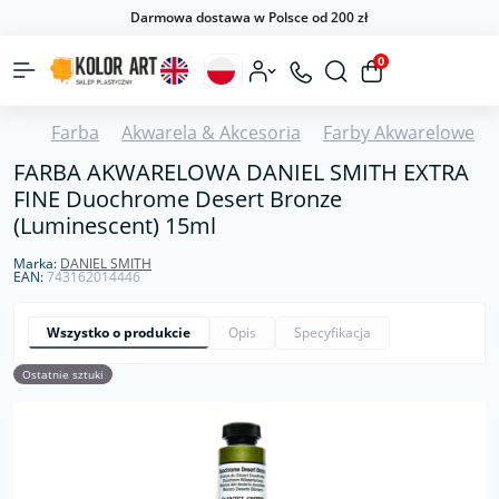
Darmowa dostawa w Polsce od 200 zł
0
Farba
Akwarela & Akcesoria
Farby Akwarelowe
FARBA AKWARELOWA DANIEL SMITH EXTRA
FINE Duochrome Desert Bronze
(Luminescent) 15ml
Marka:
DANIEL SMITH
EAN:
743162014446
Wszystko o produkcie
Opis
Specyfikacja
Ostatnie sztuki