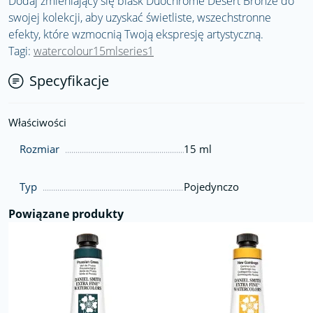
Dodaj zmieniający się blask Duochrome Desert Bronze do
swojej kolekcji, aby uzyskać świetliste, wszechstronne
efekty, które wzmocnią Twoją ekspresję artystyczną.
Tagi:
watercolour15mlseries1
Specyfikacje
Właściwości
Rozmiar
15 ml
Typ
Pojedynczo
Powiązane produkty