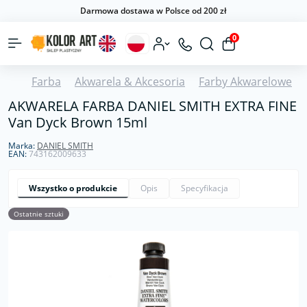
Darmowa dostawa w Polsce od 200 zł
0
Farba
Akwarela & Akcesoria
Farby Akwarelowe
AKWARELA FARBA DANIEL SMITH EXTRA FINE
Van Dyck Brown 15ml
Marka:
DANIEL SMITH
EAN:
743162009633
Wszystko o produkcie
Opis
Specyfikacja
Ostatnie sztuki