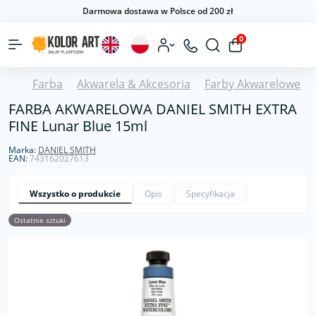
Darmowa dostawa w Polsce od 200 zł
0
Farba
Akwarela & Akcesoria
Farby Akwarelowe
FARBA AKWARELOWA DANIEL SMITH EXTRA
FINE Lunar Blue 15ml
Marka:
DANIEL SMITH
EAN:
743162027613
Wszystko o produkcie
Opis
Specyfikacja
Ostatnie sztuki