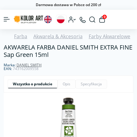
Darmowa dostawa w Polsce od 200 zł
0
Farba
Akwarela & Akcesoria
Farby Akwarelowe
AKWARELA FARBA DANIEL SMITH EXTRA FINE
Sap Green 15ml
Marka:
DANIEL SMITH
EAN:
743162009558
Wszystko o produkcie
Opis
Specyfikacja