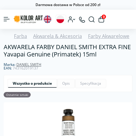
Darmowa dostawa w Polsce od 200 zł
0
Farba
Akwarela & Akcesoria
Farby Akwarelowe
AKWARELA FARBY DANIEL SMITH EXTRA FINE
Yavapai Genuine (Primatek) 15ml
Marka:
DANIEL SMITH
EAN:
743162019137
Wszystko o produkcie
Opis
Specyfikacja
Ostatnie sztuki