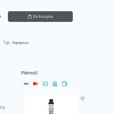
Do koszyka
Typ:
Pojedynczo
Płatność
lny