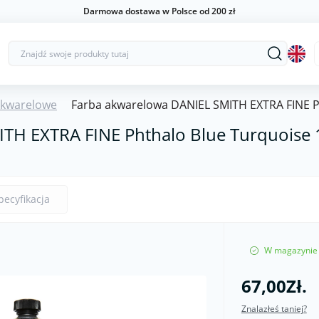
Darmowa dostawa w Polsce od 200 zł
Akwarelowe
Farba akwarelowa DANIEL SMITH EXTRA FINE P
TH EXTRA FINE Phthalo Blue Turquoise
pecyfikacja
W magazynie
67,00Zł.
Znalazłeś taniej?