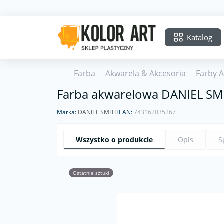
Katalog
Farba
Akwarela & Akcesoria
Farby 
Farba akwarelowa DANIEL SMI
Marka:
DANIEL SMITH
EAN:
743162035267
Wszystko o produkcie
Opis
S
Ostatnie sztuki