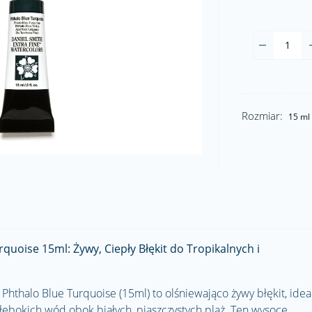
Rozmiar:
15 ml
quoise 15ml: Żywy, Ciepły Błękit do Tropikalnych i
hthalo Blue Turquoise (15ml) to olśniewająco żywy błękit, idea
łębokich wód obok białych, piaszczystych plaż. Ten wysoce