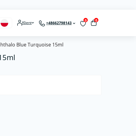
0
0
Klient
+48662798143
hthalo Blue Turquoise 15ml
 15ml