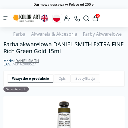
Darmowa dostawa w Polsce od 200 zł
0
Farba
Akwarela & Akcesoria
Farby Akwarelowe
Farba akwarelowa DANIEL SMITH EXTRA FINE
Rich Green Gold 15ml
Marka:
DANIEL SMITH
EAN:
743162009527
Wszystko o produkcie
Opis
Specyfikacja
Ostatnie sztuki