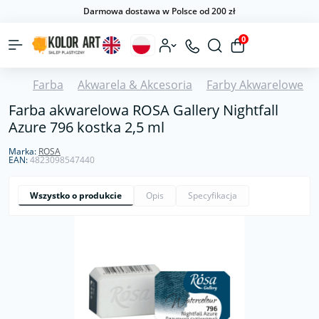
Darmowa dostawa w Polsce od 200 zł
0
Farba
Akwarela & Akcesoria
Farby Akwarelowe
Farba akwarelowa ROSA Gallery Nightfall
Azure 796 kostka 2,5 ml
Marka:
ROSA
EAN:
4823098547440
Wszystko o produkcie
Opis
Specyfikacja