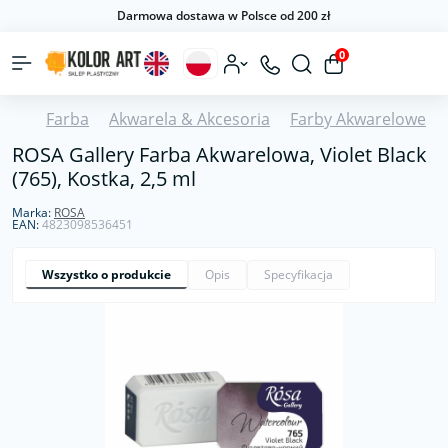
Darmowa dostawa w Polsce od 200 zł
0
Farba
Akwarela & Akcesoria
Farby Akwarelowe
ROSA Gallery Farba Akwarelowa, Violet Black
(765), Kostka, 2,5 ml
Marka:
ROSA
EAN:
4823098536451
Wszystko o produkcie
Opis
Specyfikacja