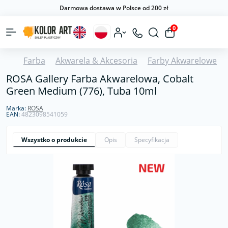
Darmowa dostawa w Polsce od 200 zł
0
Farba
Akwarela & Akcesoria
Farby Akwarelowe
ROSA Gallery Farba Akwarelowa, Cobalt
Green Medium (776), Tuba 10ml
Marka:
ROSA
EAN:
4823098541059
Wszystko o produkcie
Opis
Specyfikacja