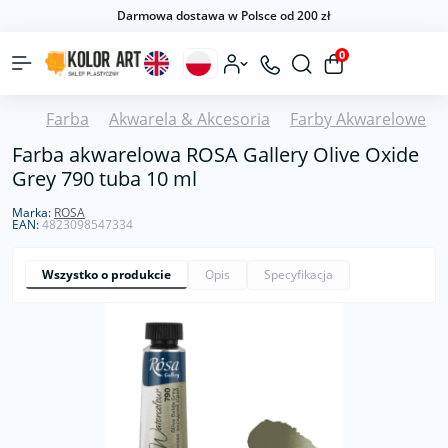
Darmowa dostawa w Polsce od 200 zł
0
Farba
Akwarela & Akcesoria
Farby Akwarelowe
Farba akwarelowa ROSA Gallery Olive Oxide
Grey 790 tuba 10 ml
Marka:
ROSA
EAN:
4823098547334
Wszystko o produkcie
Opis
Specyfikacja