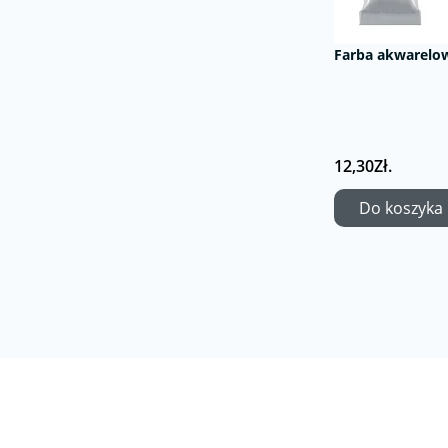
Farba akwarelow
12,30Zł.
Do koszyka