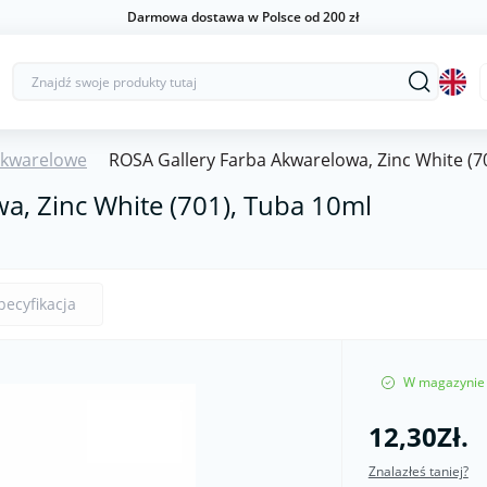
Darmowa dostawa w Polsce od 200 zł
Akwarelowe
ROSA Gallery Farba Akwarelowa, Zinc White (7
a, Zinc White (701), Tuba 10ml
pecyfikacja
W magazynie
12,30Zł.
Znalazłeś taniej?