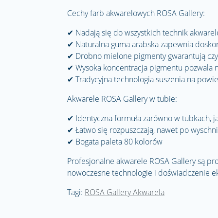
Cechy farb akwarelowych ROSA Gallery:
✔
Nadają się do wszystkich technik akware
✔
Naturalna guma arabska zapewnia doskon
✔
Drobno mielone pigmenty gwarantują czys
✔
Wysoka koncentracja pigmentu pozwala na
✔
Tradycyjna technologia suszenia na powiet
Akwarele ROSA Gallery w tubie:
✔
Identyczna formuła zarówno w tubkach, ja
✔
Łatwo się rozpuszczają, nawet po wyschn
✔
Bogata paleta 80 kolorów
Profesjonalne akwarele ROSA Gallery są pr
nowoczesne technologie i doświadczenie e
Tagi:
ROSA Gallery Akwarela