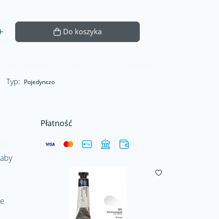
Do koszyka
Typ:
Pojedynczo
Płatność
 aby
re