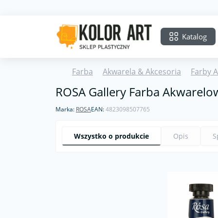
Katalog
Farba
Akwarela & Akcesoria
Farby 
ROSA Gallery Farba Akwarelow
Marka:
ROSA
EAN:
4823098507765
Wszystko o produkcie
Opis
S