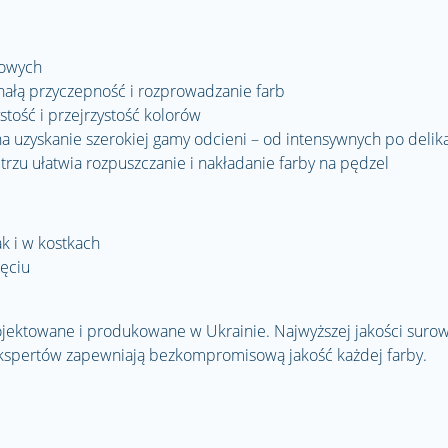
lowych
ałą przyczepność i rozprowadzanie farb
tość i przejrzystość kolorów
 uzyskanie szerokiej gamy odcieni – od intensywnych po delik
rzu ułatwia rozpuszczanie i nakładanie farby na pędzel
k i w kostkach
ięciu
ojektowane i produkowane w Ukrainie. Najwyższej jakości surow
kspertów zapewniają bezkompromisową jakość każdej farby.