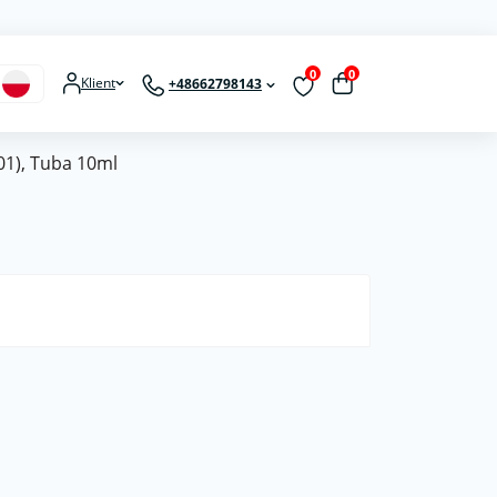
0
0
Klient
+48662798143
01), Tuba 10ml