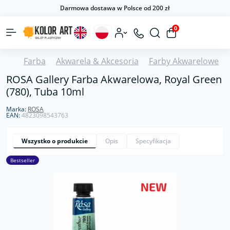
Darmowa dostawa w Polsce od 200 zł
0
Farba
Akwarela & Akcesoria
Farby Akwarelowe
ROSA Gallery Farba Akwarelowa, Royal Green
(780), Tuba 10ml
Marka:
ROSA
EAN:
4823098543763
Wszystko o produkcie
Opis
Specyfikacja
Bestseller