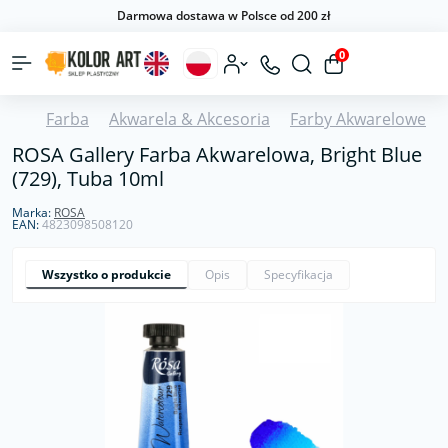
Darmowa dostawa w Polsce od 200 zł
0
Farba
Akwarela & Akcesoria
Farby Akwarelowe
ROSA Gallery Farba Akwarelowa, Bright Blue
(729), Tuba 10ml
Marka:
ROSA
EAN:
4823098508120
Wszystko o produkcie
Opis
Specyfikacja