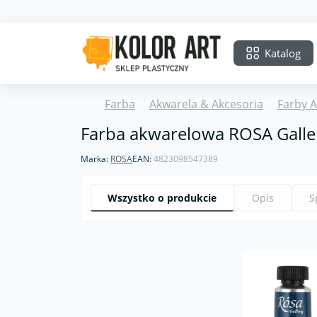
Katalog
Farba
Akwarela & Akcesoria
Farby 
Farba akwarelowa ROSA Galler
Marka:
ROSA
EAN:
4823098547389
Wszystko o produkcie
Opis
S