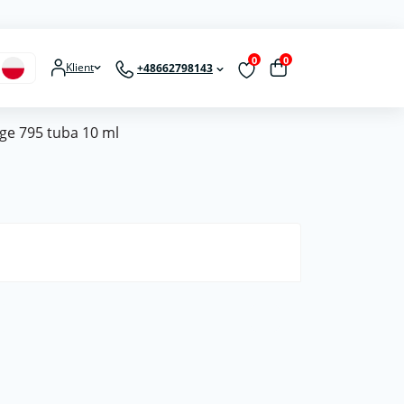
0
0
Klient
+48662798143
ge 795 tuba 10 ml