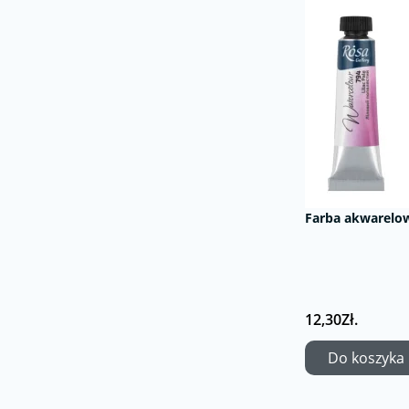
Farba akwarelow
12,30Zł.
Do koszyka