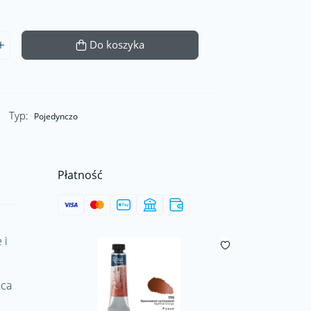
Do koszyka
Typ:
Pojedynczo
Płatność
 i
ńca