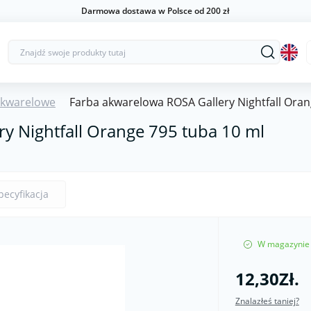
Darmowa dostawa w Polsce od 200 zł
Akwarelowe
Farba akwarelowa ROSA Gallery Nightfall Oran
y Nightfall Orange 795 tuba 10 ml
pecyfikacja
W magazynie
12,30Zł.
Znalazłeś taniej?