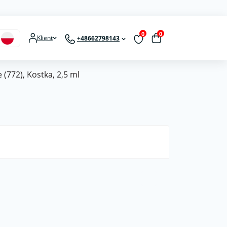
0
0
Klient
+48662798143
(772), Kostka, 2,5 ml