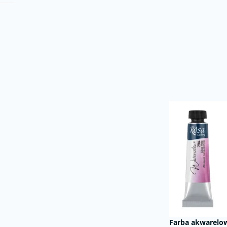
Farba akwarelow