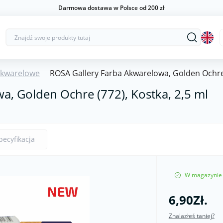
Darmowa dostawa w Polsce od 200 zł
Akwarelowe
ROSA Gallery Farba Akwarelowa, Golden Ochre 
a, Golden Ochre (772), Kostka, 2,5 ml
pecyfikacja
W magazynie
6,90Zł.
Znalazłeś taniej?