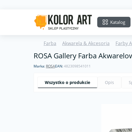
Katalog
Farba
Akwarela & Akcesoria
Farby 
ROSA Gallery Farba Akwarelow
Marka:
ROSA
EAN:
4823098541011
Wszystko o produkcie
Opis
S