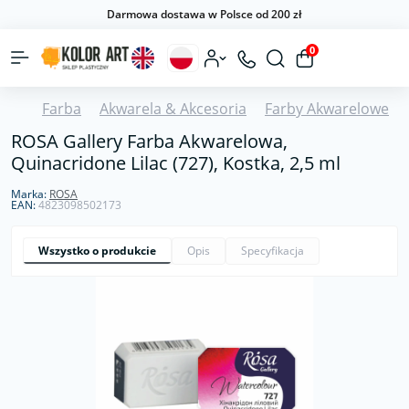
Darmowa dostawa w Polsce od 200 zł
0
Farba
Akwarela & Akcesoria
Farby Akwarelowe
ROSA Gallery Farba Akwarelowa,
Quinacridone Lilac (727), Kostka, 2,5 ml
Marka:
ROSA
EAN:
4823098502173
Wszystko o produkcie
Opis
Specyfikacja